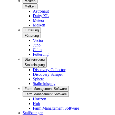
Melken
Melken
Astronaut
Dairy XL
Meteor
Melken
Fütterung
Fütterung
Vector
Juno
Calm
Fütterung
Stallreinigung
Stallreinigung
Discovery Collector
Discovery Scraper
Sphere
Stallreinigung
Farm Management Software
Farm Management Software
Horizon
Hub
Farm Management Software
Stallösungen