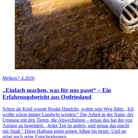
Melken
7.4.2026
„Einfach machen, was für uns passt“ – Ein
Erfahrungsbericht aus Ostfriesland
Schon als Kind wusste
Renke Hinrichs
, wohin sein Weg führt. „Ich
wollte schon immer Landwirt werden.“ Die Arbeit in der Natur, der
Umgang mit den Tieren, die Abwechslung – genau das hat ihn von
Anfang an begeistert. „Jeder Tag ist anders, und genau das macht
mir Spaß.“ Diese Haltung prägt seinen Alltag bis heute. Und sie
prägt auch seine Entscheidungen.