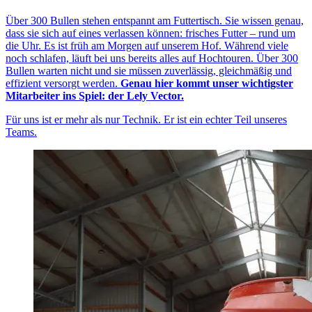
Über 300 Bullen stehen entspannt am Futtertisch. Sie wissen genau,
dass sie sich auf eines verlassen können: frisches Futter – rund um
die Uhr. Es ist früh am Morgen auf unserem Hof. Während viele
noch schlafen, läuft bei uns bereits alles auf Hochtouren. Über 300
Bullen warten nicht und sie müssen zuverlässig, gleichmäßig und
effizient versorgt werden.
Genau hier kommt unser wichtigster
Mitarbeiter ins Spiel: der Lely Vector.
Für uns ist er mehr als nur Technik. Er ist ein echter Teil unseres
Teams.