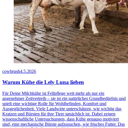
cowbrush
4.5.2026
Warum Kühe die Lely Luna lieben
Für Deine Milchkühe ist Fellpflege weit mehr als nur ein
angenehmer Zeitvertreib – sie ist ein natürliches Grundbedürfnis und
spielt eine wichtige Rolle für Wohlbefinden, Komfort und
Ausgeglichenheit. Viele Landwirte unterschätzen, wie wichtig das
Kratzen und Bürsten für ihre Tiere tatsächlich ist. Dabei zeigen
wissenschaftliche Untersuchungen, dass Kühe genauso motiviert
sind, eine mechanische Bürste aufzusuchen, wie frisches Futter. Das