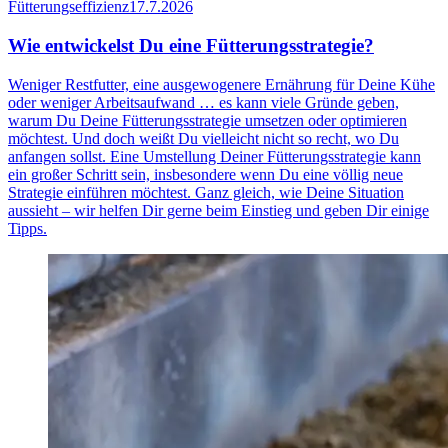
Fütterungseffizienz
17.7.2026
Wie entwickelst Du eine Fütterungsstrategie?
Weniger Restfutter, eine ausgewogenere Ernährung für Deine Kühe
oder weniger Arbeitsaufwand … es kann viele Gründe geben,
warum Du Deine Fütterungsstrategie umsetzen oder optimieren
möchtest. Und doch weißt Du vielleicht nicht so recht, wo Du
anfangen sollst. Eine Umstellung Deiner Fütterungsstrategie kann
ein großer Schritt sein, insbesondere wenn Du eine völlig neue
Strategie einführen möchtest. Ganz gleich, wie Deine Situation
aussieht – wir helfen Dir gerne beim Einstieg und geben Dir einige
Tipps.