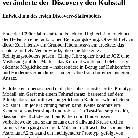
veränderte der Discovery den Kuhstall
Entwicklung des ersten Discovery-Stallroboters
Ende der 1990er Jahre entstand bei einem Hightech-Unternehmen
der Bedarf an einer autonomen Reinigungslösung. Obwohl Lely zu
dieser Zeit intensiv am Gruppenfütterungssystem arbeitete, das
später zum Lely Vector wurde, blieb die Idee eines
Reinigungsroboters präsent. Einige Jahre später brachte JOZ eine
Mistlösung auf den Markt – das Konzept wurde neu belebt. Lely
erkannte Möglichkeiten – insbesondere in Bezug auf Kuhkomfort
und Hindernisvermeidung – und entschied sich für einen anderen
Ansatz.
Es folgte ein überraschend einfaches, aber robustes erstes Prototyp-
Modell: ein Gerät mit einem Fahrradansatz, basierend auf dem
Prinzip, dass man mit zwei angetriebenen Rädern – wie bei einem
Rollstuhl – in jede Richtung fahren kann. Keine komplizierte
Steuerung, sondern simpel und robust. Ein Tast-Rad sorgte dafür,
dass sich der Roboter sanft an Kühen und Hindernissen
vorbeibewegte und sogar entlang der Stallwand Kreise drehen
konnte. Dann ging es schnell: Mit einem Ultraschallsensor aus dem
Astronaut A2 entstand ein intelligenterer Prototyp, gefolgt von