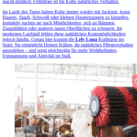
macht deutlich: Fellpflege ist für Kühe natürliches Verhalten.
Im Laufe des Tages haben Kühe immer wieder mit Juckreiz, losen
Haaren, Staub, Schweiß oder kleinen Hautreizungen zu kämpfen.
Instinktiv suchen sie nach Möglichkeiten, sich an Bäumen,
Zaunpfählen oder anderen rauen Oberflächen zu scheuern. Im
modernen Laufstall fehlen diese natürlichen Kratzmöglichkeiten
jedoch häufig. Genau hier kommt die
Lely Luna
Kuhbürse ins
Spiel. Sie ermöglicht Deinen Kühen, ihr natürliches Pflegeverhalten
auszuleben – und sorgt gleichzeitig für mehr Wohlbefinden,
Entspannung und Aktivität im Stall.