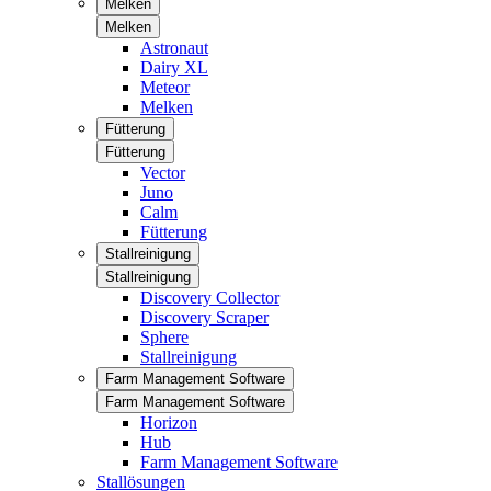
Melken
Melken
Astronaut
Dairy XL
Meteor
Melken
Fütterung
Fütterung
Vector
Juno
Calm
Fütterung
Stallreinigung
Stallreinigung
Discovery Collector
Discovery Scraper
Sphere
Stallreinigung
Farm Management Software
Farm Management Software
Horizon
Hub
Farm Management Software
Stallösungen