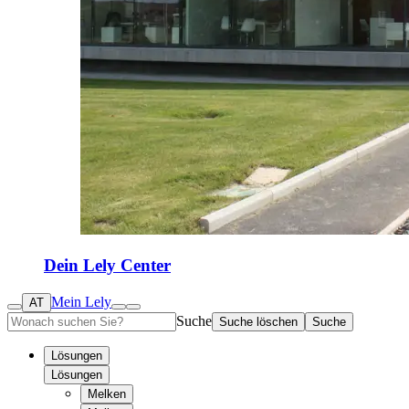
Dein Lely Center
Mein Lely
AT
Suche
Suche löschen
Suche
Lösungen
Lösungen
Melken