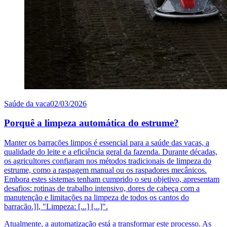
Saúde da vaca
02/03/2026
Porquê a limpeza automática do estrume?
Manter os barracões limpos é essencial para a saúde das vacas, a
qualidade do leite e a eficiência geral da fazenda. Durante décadas,
os agricultores confiaram nos métodos tradicionais de limpeza do
estrume, como a raspagem manual ou os raspadores mecânicos.
Embora estes sistemas tenham cumprido o seu objetivo, apresentam
desafios: rotinas de trabalho intensivo, dores de cabeça com a
manutenção e limitações na limpeza de todos os cantos do
barracão.]], "Limpeza: [...] [...]".
Atualmente, a automatização está a transformar este processo. As