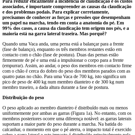
Para reduzir eficazmente a incidência de claudicação e os custos
associados, é importante compreender as causas da claudicação
e dos problemas podais. Para explicar corretamente,
precisamos de conhecer as forças e pressões que desempenham
um papel na marcha, tendo em conta a anatomia do pé. Em
99% dos casos, a causa da claudicação tem origem nos pés, e a
maioria está na garra lateral traseira. Mas porquê?
Quando uma Vaca anda, uma perna está a balançar para a frente
(fase de balanço), enquanto os três membros restantes estão em
contacto com o chão (fase de postura). Duas das pernas estão
firmemente de pé e uma está a impulsionar o corpo para a frente
(empurrar). Assim, ao andar, o peso dos membros em contacto firme
com o chão é cerca do dobro do peso dos membros parados com as
quatro patas no chão. Para uma Vaca de 700 kg, isto significa um
pico de peso de 400 kg num membro dianteiro e de 300 kg num
membro traseiro, a dada altura durante a fase de postura.
Distribuição do peso
O peso aplicado ao membro dianteiro é distribuído mais ou menos
uniformemente por ambas as garras (Figura 1a). No entanto, com os
membros posteriores ocorre uma diferença notável: as garras laterais
suportam a maior parte do peso durante a marcha. Na batida do
calcanhar, o momento em que o pé aterra, o impacto total é exercido
sobre a garra lateral e este impacto é distribuído principalmente pela