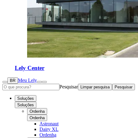
Lely Center
Meu Lely
BR
Pesquisar
Limpar pesquisa
Pesquisar
Soluções
Soluções
Ordenha
Ordenha
Astronaut
Dairy XL
Ordenha