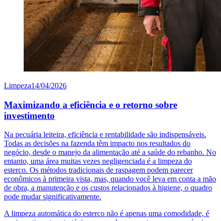
Limpeza
14/04/2026
Maximizando a eficiência e o retorno sobre
investimento
Na pecuária leiteira, eficiência e rentabilidade são indispensáveis.
Todas as decisões na fazenda têm impacto nos resultados do
negócio, desde o manejo da alimentação até a saúde do rebanho. No
entanto, uma área muitas vezes negligenciada é a limpeza do
esterco. Os métodos tradicionais de raspagem podem parecer
econômicos à primeira vista, mas, quando você leva em conta a mão
de obra, a manutenção e os custos relacionados à higiene, o quadro
pode mudar significativamente.
A limpeza automática do esterco não é apenas uma comodidade, é