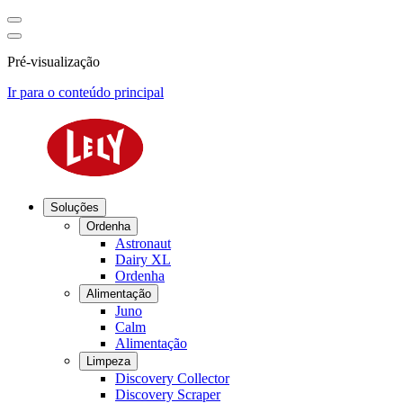
Pré-visualização
Ir para o conteúdo principal
Soluções
Ordenha
Astronaut
Dairy XL
Ordenha
Alimentação
Juno
Calm
Alimentação
Limpeza
Discovery Collector
Discovery Scraper