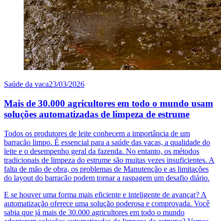
Saúde da vaca
23/03/2026
Mais de 30.000 agricultores em todo o mundo usam
soluções automatizadas de limpeza de estrume
Todos os produtores de leite conhecem a importância de um
barracão limpo. É essencial para a saúde das vacas, a qualidade do
leite e o desempenho geral da fazenda. No entanto, os métodos
tradicionais de limpeza do estrume são muitas vezes insuficientes. A
falta de mão de obra, os problemas de Manutenção e as limitações
do layout do barracão podem tornar a raspagem um desafio diário.
E se houver uma forma mais eficiente e inteligente de avançar? A
automatização oferece uma solução poderosa e comprovada. Você
sabia que já mais de 30.000 agricultores em todo o mundo