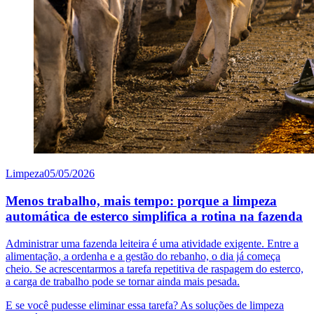
Limpeza
05/05/2026
Menos trabalho, mais tempo: porque a limpeza
automática de esterco simplifica a rotina na fazenda
Administrar uma fazenda leiteira é uma atividade exigente. Entre a
alimentação, a ordenha e a gestão do rebanho, o dia já começa
cheio. Se acrescentarmos a tarefa repetitiva de raspagem do esterco,
a carga de trabalho pode se tornar ainda mais pesada.
E se você pudesse eliminar essa tarefa? As soluções de limpeza