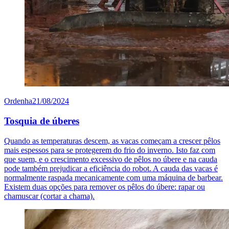
Ordenha
21/08/2024
Tosquia de úberes
Quando as temperaturas descem, as vacas começam a crescer pêlos
mais espessos para se protegerem do frio do inverno. Isto faz com
que suem, e o crescimento excessivo de pêlos no úbere e na cauda
pode também prejudicar a eficiência do robot. A cauda das vacas é
normalmente raspada mecanicamente com uma máquina de barbear.
Existem duas opções para remover os pêlos do úbere: rapar ou
chamuscar (cortar a chama).