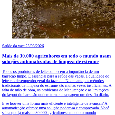
Saúde da vaca
23/03/2026
Mais de 30.000 agricultores em todo o mundo usam
soluções automatizadas de limpeza de estrume
Todos os produtores de leite conhecem a importância de um
barracão limpo. É essencial para a saúde das vacas, a qualidade do
leite e o desempenho geral da fazenda. No entanto, os métodos
tradicionais de limpeza do estrume são muitas vezes insuficientes. A
falta de mão de obra, os problemas de Manutenção e as limitações
do layout do barracão podem tornar a raspagem um desafio diário.
E se houver uma forma mais eficiente e inteligente de avançar? A
automatização oferece uma solução poderosa e comprovada. Você
sabia que já mais de 30.000 agricultores em todo o mundo