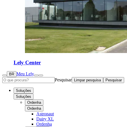
Lely Center
Meu Lely
BR
Pesquisar
Limpar pesquisa
Pesquisar
Soluções
Soluções
Ordenha
Ordenha
Astronaut
Dairy XL
Ordenha