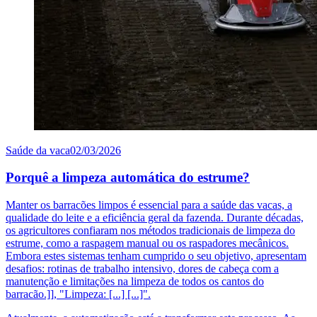
Saúde da vaca
02/03/2026
Porquê a limpeza automática do estrume?
Manter os barracões limpos é essencial para a saúde das vacas, a
qualidade do leite e a eficiência geral da fazenda. Durante décadas,
os agricultores confiaram nos métodos tradicionais de limpeza do
estrume, como a raspagem manual ou os raspadores mecânicos.
Embora estes sistemas tenham cumprido o seu objetivo, apresentam
desafios: rotinas de trabalho intensivo, dores de cabeça com a
manutenção e limitações na limpeza de todos os cantos do
barracão.]], "Limpeza: [...] [...]".