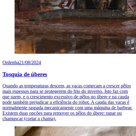
Ordenha
21/08/2024
Tosquia de úberes
Quando as temperaturas descem, as vacas começam a crescer pêlos
mais espessos para se protegerem do frio do inverno. Isto faz com
que suem, e o crescimento excessivo de pêlos no úbere e na cauda
pode também prejudicar a eficiência do robot. A cauda das vacas é
normalmente raspada mecanicamente com uma máquina de barbear.
Existem duas opções para remover os pêlos do úbere: rapar ou
chamuscar (cortar a chama).