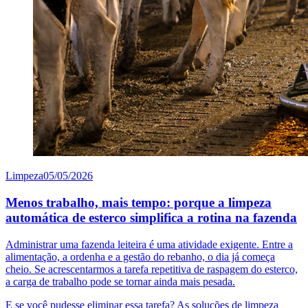
Limpeza
05/05/2026
Menos trabalho, mais tempo: porque a limpeza
automática de esterco simplifica a rotina na fazenda
Administrar uma fazenda leiteira é uma atividade exigente. Entre a
alimentação, a ordenha e a gestão do rebanho, o dia já começa
cheio. Se acrescentarmos a tarefa repetitiva de raspagem do esterco,
a carga de trabalho pode se tornar ainda mais pesada.
E se você pudesse eliminar essa tarefa? As soluções de limpeza