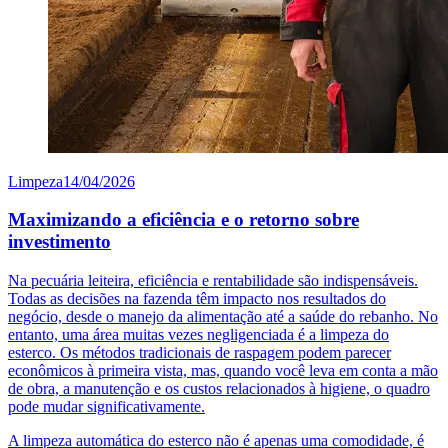
Limpeza
14/04/2026
Maximizando a eficiência e o retorno sobre
investimento
Na pecuária leiteira, eficiência e rentabilidade são indispensáveis.
Todas as decisões na fazenda têm impacto nos resultados do
negócio, desde o manejo da alimentação até a saúde do rebanho. No
entanto, uma área muitas vezes negligenciada é a limpeza do
esterco. Os métodos tradicionais de raspagem podem parecer
econômicos à primeira vista, mas, quando você leva em conta a mão
de obra, a manutenção e os custos relacionados à higiene, o quadro
pode mudar significativamente.
A limpeza automática do esterco não é apenas uma comodidade, é