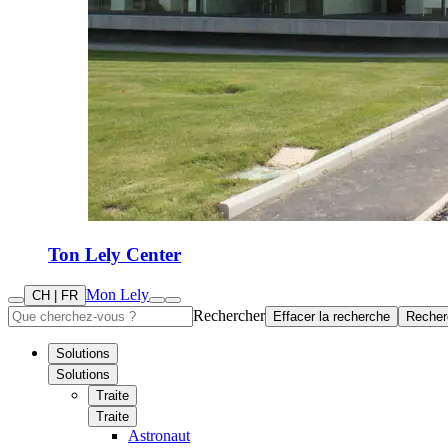
Ton Lely Center
Mon Lely
CH | FR
Rechercher
Effacer la recherche
Recher
Solutions
Solutions
Traite
Traite
Astronaut