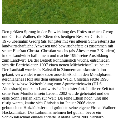
Den größten Sprung in der Entwicklung des Hofes machten Georg
und Christa Wallner, die Eltern des heutigen Besitzer Christian.
1976 übernahm Georg (als Jüngster mit vier älteren Schwestern) das
landwirtschaftliche Anwesen und bewirtschaftete es zusammen mit
seiner Ehefrau Christa. Christian wuchs (als Ältester von 2 Kindern)
in die Landwirtschaft hinein und machte 1995 seine Ausbildung
zum Landwirt. Da der Betrieb kontinuierlich wuchs, entschieden
sich die Betriebsleiter, 1997 einen neuen Milchviehstall zu bauen.
Der Laufstall wurde als Kaltstall in Zimmermannskonstruktion
gebaut, verwendet wurde dazu ausschließlich in den Mondphasen
geschlagenes Holz aus dem eigenen Wald. Christian setzte 1998
seine Aus- bzw. Weiterbildung zum Agrarbetriebswirt (HLS
Almesbach) und zum Landwirtschaftsmeister fort. In dieser Zeit trat
seine Frau Monika in sein Leben. 2002 wurde geheiratet und der
erste Sohn Florian kam zur Welt. Da seine Eltern noch jung und
rüstig waren, kaufte sich Christian im Januar 2006 einen
gebrauchten Holzhäcksler und gründete seine eigene Firma: Wallner
Hackschnitzel. Das Lohnunternehmen lief gut an, bevor ein
Schicksalsschlag einiges änderte. Anfang April 2006 verstarb