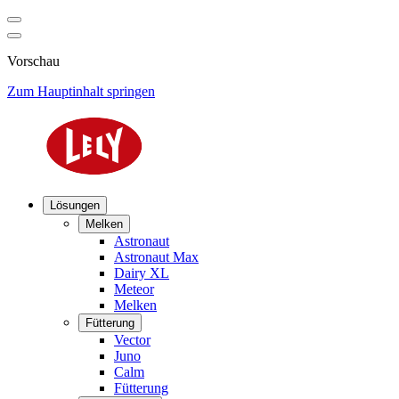
Vorschau
Zum Hauptinhalt springen
Lösungen
Melken
Astronaut
Astronaut Max
Dairy XL
Meteor
Melken
Fütterung
Vector
Juno
Calm
Fütterung