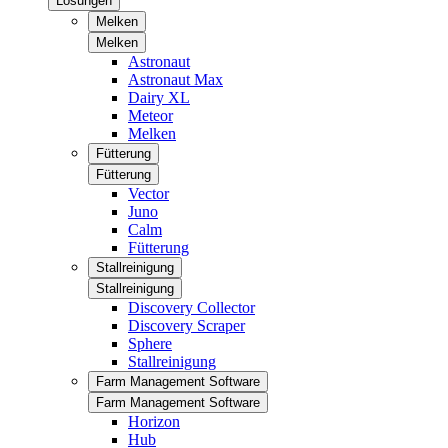
Lösungen
Melken
Melken
Astronaut
Astronaut Max
Dairy XL
Meteor
Melken
Fütterung
Fütterung
Vector
Juno
Calm
Fütterung
Stallreinigung
Stallreinigung
Discovery Collector
Discovery Scraper
Sphere
Stallreinigung
Farm Management Software
Farm Management Software
Horizon
Hub