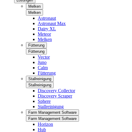
Lösungen
Melken
Melken
Astronaut
Astronaut Max
Dairy XL
Meteor
Melken
Fütterung
Fütterung
Vector
Juno
Calm
Fütterung
Stallreinigung
Stallreinigung
Discovery Collector
Discovery Scraper
Sphere
Stallreinigung
Farm Management Software
Farm Management Software
Horizon
Hub