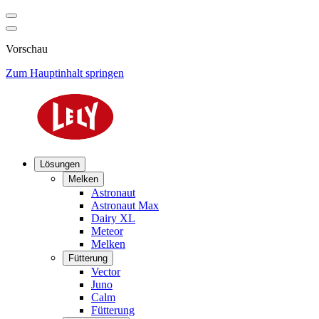
Vorschau
Zum Hauptinhalt springen
Lösungen
Melken
Astronaut
Astronaut Max
Dairy XL
Meteor
Melken
Fütterung
Vector
Juno
Calm
Fütterung