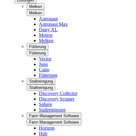
Lösungen
Melken
Melken
Astronaut
Astronaut Max
Dairy XL
Meteor
Melken
Fütterung
Fütterung
Vector
Juno
Calm
Fütterung
Stallreinigung
Stallreinigung
Discovery Collector
Discovery Scraper
Sphere
Stallreinigung
Farm Management Software
Farm Management Software
Horizon
Hub