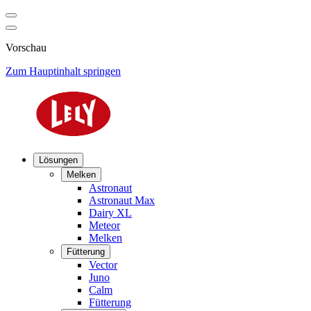
Vorschau
Zum Hauptinhalt springen
Lösungen
Melken
Astronaut
Astronaut Max
Dairy XL
Meteor
Melken
Fütterung
Vector
Juno
Calm
Fütterung