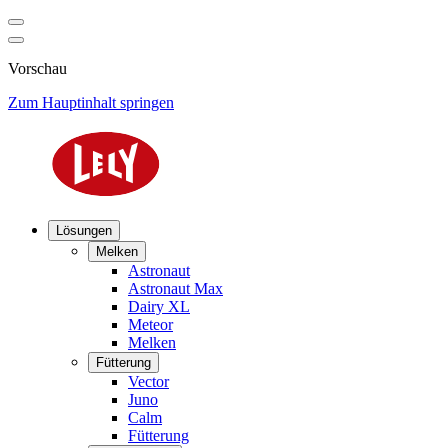
Vorschau
Zum Hauptinhalt springen
Lösungen
Melken
Astronaut
Astronaut Max
Dairy XL
Meteor
Melken
Fütterung
Vector
Juno
Calm
Fütterung