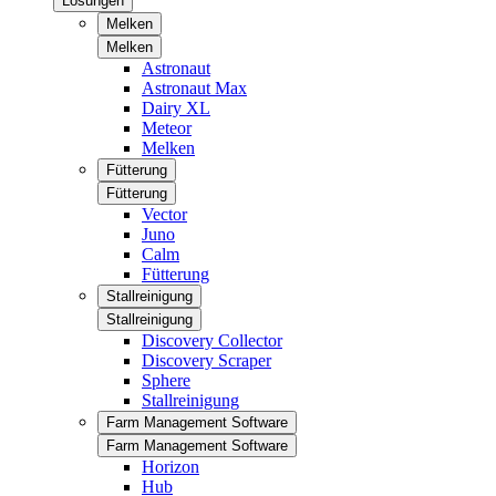
Lösungen
Melken
Melken
Astronaut
Astronaut Max
Dairy XL
Meteor
Melken
Fütterung
Fütterung
Vector
Juno
Calm
Fütterung
Stallreinigung
Stallreinigung
Discovery Collector
Discovery Scraper
Sphere
Stallreinigung
Farm Management Software
Farm Management Software
Horizon
Hub