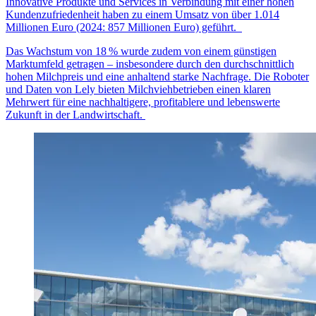
Innovative Produkte und Services in Verbindung mit einer hohen
Kundenzufriedenheit haben zu einem Umsatz von über 1.014
Millionen Euro (2024: 857 Millionen Euro) geführt.
Das Wachstum von 18
% wurde zudem von einem g
ü
nstigen
Marktumfeld getragen
–
insbesondere durch den durchschnittlich
hohen Milchpreis und eine anhaltend starke Nachfrage. Die Roboter
und Daten von Lely bieten Milchviehbetrieben einen klaren
Mehrwert f
ü
r eine nachhaltigere, profitablere und lebenswerte
Zukunft in der Landwirtschaft.