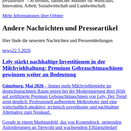
fortzusetzen" -
Jo Brouns, flämischer Minister für Wirtschaft,
Innovation, Arbeit, Sozialwirtschaft und Landwirtschaft.
Mehr Informationen über Orbiter
Andere Nachrichten und Presseartikel
Hier finde die neuesten Nachrichten und Pressemitteilungen
news
22.5.2026
Lely stärkt nachhaltige Investitionen in der
Milchviehhaltung: Premium Gebrauchtmaschinen
gewinnen weiter an Bedeutung
Günzburg, Mai 2026
– Immer mehr Milchviehbetriebe im
deutschsprachigen Raum setzen bei der Modernisierung ihrer Höfe
auf zertifizierte Premium Gebrauchtmaschinen von Lely. Der Trend
zeigt deutlich: Professionell aufbereitete Melkroboter sind eine
wirtschaftlich attraktive, technisch zuverlässige und nachhaltige
Alternative zum Neukauf.
Gerade in einem Marktumfeld, das von Kostendruck, steigenden
Anforderungen an Tierwohl und wachsendem Effizienzbedarf