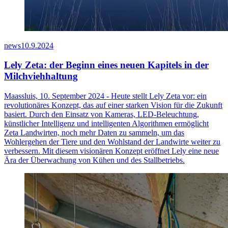
news
10.9.2024
Lely Zeta: der Beginn eines neuen Kapitels in der
Milchviehhaltung
Maassluis, 10. September 2024 - Heute stellt Lely Zeta vor: ein
revolutionäres Konzept, das auf einer starken Vision für die Zukunft
basiert. Durch den Einsatz von Kameras, LED-Beleuchtung,
künstlicher Intelligenz und intelligenten Algorithmen ermöglicht
Zeta Landwirten, noch mehr Daten zu sammeln, um das
Wohlergehen der Tiere und den Wohlstand der Landwirte weiter zu
verbessern. Mit diesem visionären Konzept eröffnet Lely eine neue
Ära der Überwachung von Kühen und des Stallbetriebs.