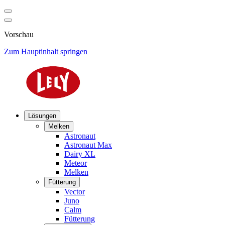
Vorschau
Zum Hauptinhalt springen
Lösungen
Melken
Astronaut
Astronaut Max
Dairy XL
Meteor
Melken
Fütterung
Vector
Juno
Calm
Fütterung