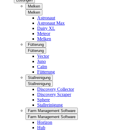
Lösungen
Melken
Melken
Astronaut
Astronaut Max
Dairy XL
Meteor
Melken
Fütterung
Fütterung
Vector
Juno
Calm
Fütterung
Stallreinigung
Stallreinigung
Discovery Collector
Discovery Scraper
Sphere
Stallreinigung
Farm Management Software
Farm Management Software
Horizon
Hub