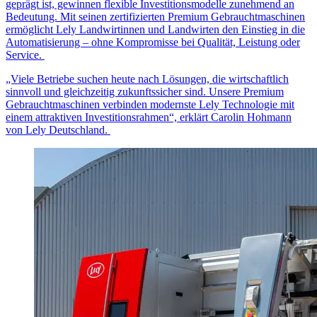
geprägt ist, gewinnen flexible Investitionsmodelle zunehmend an
Bedeutung. Mit seinen zertifizierten Premium Gebrauchtmaschinen
ermöglicht Lely Landwirtinnen und Landwirten den Einstieg in die
Automatisierung – ohne Kompromisse bei Qualität, Leistung oder
Service.
„Viele Betriebe suchen heute nach Lösungen, die wirtschaftlich
sinnvoll und gleichzeitig zukunftssicher sind. Unsere Premium
Gebrauchtmaschinen verbinden modernste Lely Technologie mit
einem attraktiven Investitionsrahmen“, erklärt Carolin Hohmann
von Lely Deutschland.