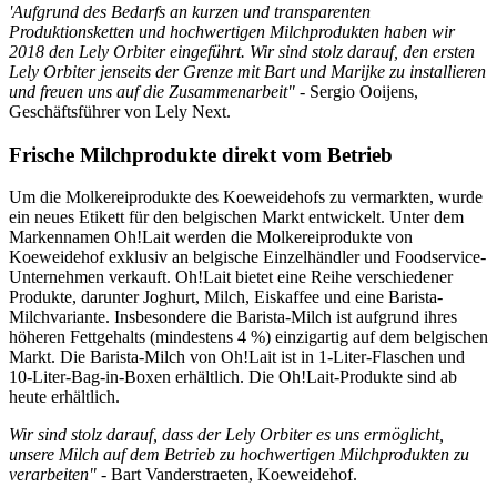
'Aufgrund des Bedarfs an kurzen und transparenten
Produktionsketten und hochwertigen Milchprodukten haben wir
2018 den Lely Orbiter eingeführt. Wir sind stolz darauf, den ersten
Lely Orbiter jenseits der Grenze mit Bart und Marijke zu installieren
und freuen uns auf die Zusammenarbeit"
- Sergio Ooijens,
Geschäftsführer von Lely Next.
Frische Milchprodukte direkt vom Betrieb
Um die Molkereiprodukte des Koeweidehofs zu vermarkten, wurde
ein neues Etikett für den belgischen Markt entwickelt. Unter dem
Markennamen Oh!Lait werden die Molkereiprodukte von
Koeweidehof exklusiv an belgische Einzelhändler und Foodservice-
Unternehmen verkauft. Oh!Lait bietet eine Reihe verschiedener
Produkte, darunter Joghurt, Milch, Eiskaffee und eine Barista-
Milchvariante. Insbesondere die Barista-Milch ist aufgrund ihres
höheren Fettgehalts (mindestens 4 %) einzigartig auf dem belgischen
Markt. Die Barista-Milch von Oh!Lait ist in 1-Liter-Flaschen und
10-Liter-Bag-in-Boxen erhältlich. Die Oh!Lait-Produkte sind ab
heute erhältlich.
Wir sind stolz darauf, dass der Lely Orbiter es uns ermöglicht,
unsere Milch auf dem Betrieb zu hochwertigen Milchprodukten zu
verarbeiten"
- Bart Vanderstraeten, Koeweidehof.