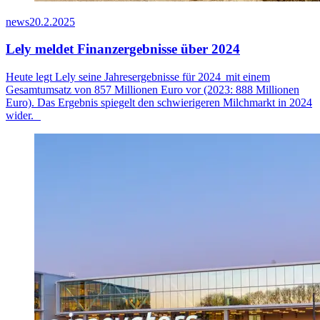
news
20.2.2025
Lely meldet Finanzergebnisse über 2024
Heute legt Lely seine Jahresergebnisse für
2024 mit
einem
Gesamtumsatz von 8
57
Millionen Euro vor (2023: 888 Millionen
Euro). Das Ergebnis spiegelt den schwierigeren Milchmarkt
in 2024
wider.