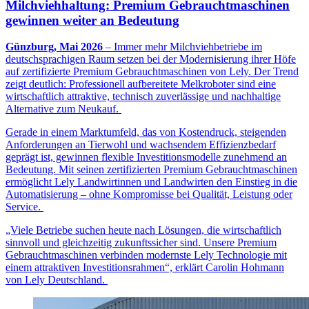
Milchviehhaltung: Premium Gebrauchtmaschinen
gewinnen weiter an Bedeutung
Günzburg, Mai 2026
– Immer mehr Milchviehbetriebe im
deutschsprachigen Raum setzen bei der Modernisierung ihrer Höfe
auf zertifizierte Premium Gebrauchtmaschinen von Lely. Der Trend
zeigt deutlich: Professionell aufbereitete Melkroboter sind eine
wirtschaftlich attraktive, technisch zuverlässige und nachhaltige
Alternative zum Neukauf.
Gerade in einem Marktumfeld, das von Kostendruck, steigenden
Anforderungen an Tierwohl und wachsendem Effizienzbedarf
geprägt ist, gewinnen flexible Investitionsmodelle zunehmend an
Bedeutung. Mit seinen zertifizierten Premium Gebrauchtmaschinen
ermöglicht Lely Landwirtinnen und Landwirten den Einstieg in die
Automatisierung – ohne Kompromisse bei Qualität, Leistung oder
Service.
„Viele Betriebe suchen heute nach Lösungen, die wirtschaftlich
sinnvoll und gleichzeitig zukunftssicher sind. Unsere Premium
Gebrauchtmaschinen verbinden modernste Lely Technologie mit
einem attraktiven Investitionsrahmen“, erklärt Carolin Hohmann
von Lely Deutschland.