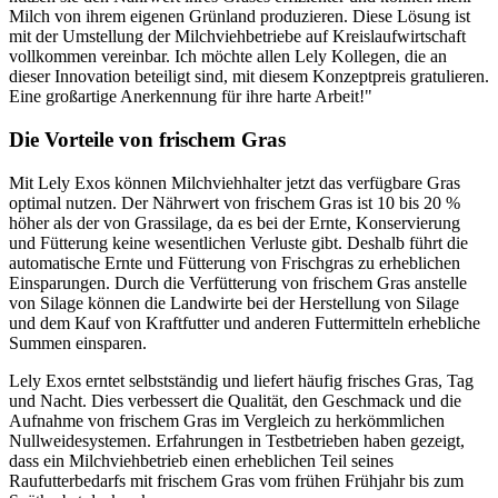
Milch von ihrem eigenen Grünland produzieren. Diese Lösung ist
mit der Umstellung der Milchviehbetriebe auf Kreislaufwirtschaft
vollkommen vereinbar. Ich möchte allen Lely Kollegen, die an
dieser Innovation beteiligt sind, mit diesem Konzeptpreis gratulieren.
Eine großartige Anerkennung für ihre harte Arbeit!"
Die Vorteile von frischem Gras
Mit Lely Exos können Milchviehhalter jetzt das verfügbare Gras
optimal nutzen. Der Nährwert von frischem Gras ist 10 bis 20 %
höher als der von Grassilage, da es bei der Ernte, Konservierung
und Fütterung keine wesentlichen Verluste gibt. Deshalb führt die
automatische Ernte und Fütterung von Frischgras zu erheblichen
Einsparungen. Durch die Verfütterung von frischem Gras anstelle
von Silage können die Landwirte bei der Herstellung von Silage
und dem Kauf von Kraftfutter und anderen Futtermitteln erhebliche
Summen einsparen.
Lely Exos erntet selbstständig und liefert häufig frisches Gras, Tag
und Nacht. Dies verbessert die Qualität, den Geschmack und die
Aufnahme von frischem Gras im Vergleich zu herkömmlichen
Nullweidesystemen. Erfahrungen in Testbetrieben haben gezeigt,
dass ein Milchviehbetrieb einen erheblichen Teil seines
Raufutterbedarfs mit frischem Gras vom frühen Frühjahr bis zum