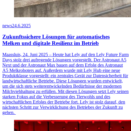
news
24.6.2025
Zukunftssichere Lösungen für automatisches
Melken und digitale Resilienz im Betrieb
Maassluis, 24. Juni 2025 – Heute hat Lely auf den Lely Future Farm
Days stolz drei aufregende Lösungen vorgestellt. Der Astronaut A5
Next und der Astronaut Max bauen auf dem Erfolg des Astronaut
A5 Melkroboters auf. Außerdem wurde mit Lely Hub eine neue
Produktklasse vorgestellt: ein zentrales Gerät zur Datensicherheit für
landwirtschaftliche Betriebe. Diese Lösungen wurden entwickelt,
um die sich stets weiterentwickelnden Bedürfnisse der modernen
Milchviehhaltung zu erfüllen. Mit diesen Lösungen setzt Lely seinen
starken Fokus auf die Verbesserung des Tierwohls und des
wirtschaftlichen Erfolgs der Betriebe fort. Lely ist stolz darauf, den
nächsten Schritt zur Verwirklichung des Betriebes der Zukunft zu
gehen.