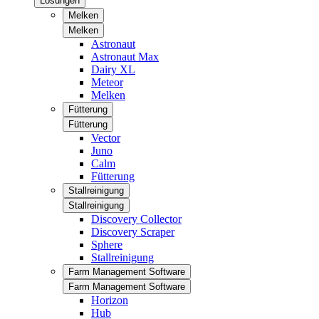
Lösungen
Melken
Melken
Astronaut
Astronaut Max
Dairy XL
Meteor
Melken
Fütterung
Fütterung
Vector
Juno
Calm
Fütterung
Stallreinigung
Stallreinigung
Discovery Collector
Discovery Scraper
Sphere
Stallreinigung
Farm Management Software
Farm Management Software
Horizon
Hub