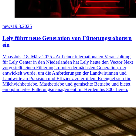
news
19.3.2025
Lely führt neue Generation von Fütterungsrobotern
ein
Maassluis, 18. März 2025 - Auf einer internationalen Veranstaltung
für Lely Center in den Niederlanden hat Lely heute den Vector Next
vorgestellt, einen Fütterungsroboter der nächsten Generation, der
entwickelt wurde, um die Anforderungen der Landwirtinnen und
Landwirte an Präzision und Effizienz zu erfüllen. Er eignet sich für
Milchviehbetriebe, Mastbetriebe und gemischte Betriebe und bietet
ein optimiertes Fütterungsmanagement für Herden bis 800 Tieren.