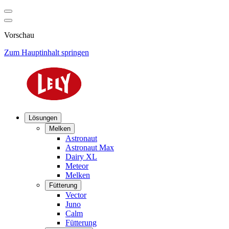
Vorschau
Zum Hauptinhalt springen
Lösungen
Melken
Astronaut
Astronaut Max
Dairy XL
Meteor
Melken
Fütterung
Vector
Juno
Calm
Fütterung