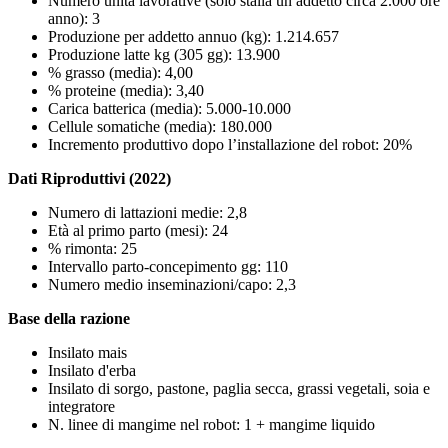
Numero unità lavorative (solo stalla un addetto circa 2.000 ore
anno): 3
Produzione per addetto annuo (kg): 1.214.657
Produzione latte kg (305 gg): 13.900
% grasso (media): 4,00
% proteine (media): 3,40
Carica batterica (media): 5.000-10.000
Cellule somatiche (media): 180.000
Incremento produttivo dopo l’installazione del robot: 20%
Dati Riproduttivi (2022)
Numero di lattazioni medie: 2,8
Età al primo parto (mesi): 24
% rimonta: 25
Intervallo parto-concepimento gg: 110
Numero medio inseminazioni/capo: 2,3
Base della razione
Insilato mais
Insilato d'erba
Insilato di sorgo, pastone, paglia secca, grassi vegetali, soia e
integratore
N. linee di mangime nel robot: 1 + mangime liquido