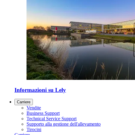
Informazioni su Lely
Carriere
Vendite
Business Support
Technical Service Support
Supporto alla gestione dell'allevamento
Tirocini
Carriere