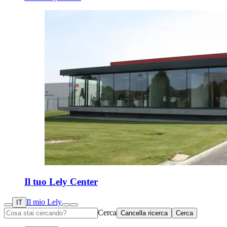
Il tuo Lely Center
Il mio Lely
IT
Cerca
Cancella ricerca
Cerca