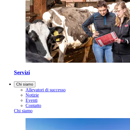
Servizi
Chi siamo
Allevatori di successo
Notizie
Eventi
Contatto
Chi siamo