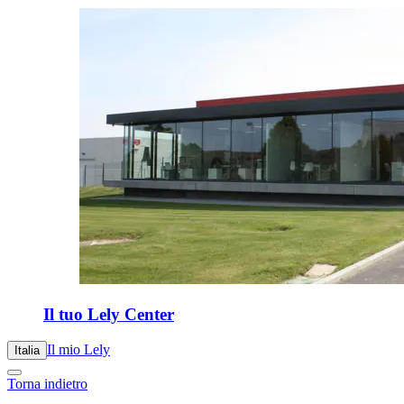
Il tuo Lely Center
Il mio Lely
Italia
Torna indietro