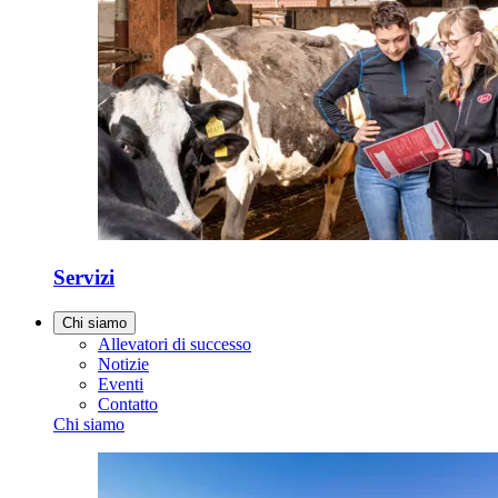
Servizi
Chi siamo
Allevatori di successo
Notizie
Eventi
Contatto
Chi siamo