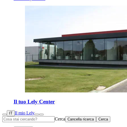
Il tuo Lely Center
Il mio Lely
IT
Cerca
Cancella ricerca
Cerca