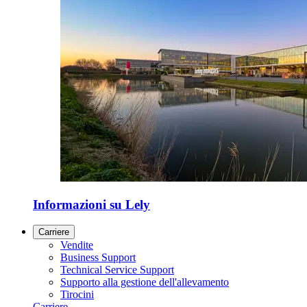
Informazioni su Lely
Carriere
Vendite
Business Support
Technical Service Support
Supporto alla gestione dell'allevamento
Tirocini
Carriere