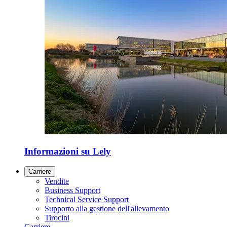
Informazioni su Lely
Carriere
Vendite
Business Support
Technical Service Support
Supporto alla gestione dell'allevamento
Tirocini
Carriere