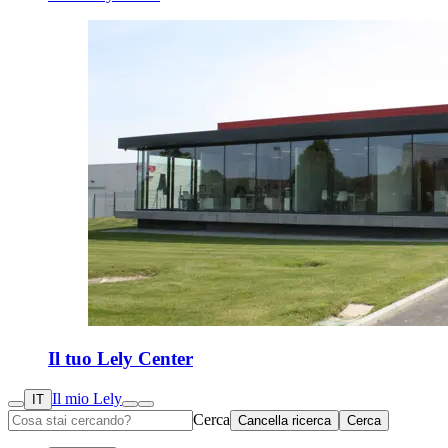
Il tuo Lely Center
Il mio Lely
IT
Cerca
Cancella ricerca
Cerca