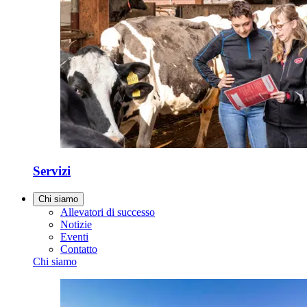
Servizi
Chi siamo
Allevatori di successo
Notizie
Eventi
Contatto
Chi siamo