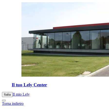
Il tuo Lely Center
Il mio Lely
Italia
Torna indietro