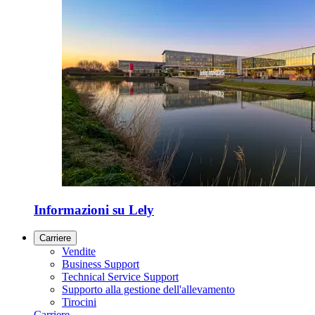
Informazioni su Lely
Carriere
Vendite
Business Support
Technical Service Support
Supporto alla gestione dell'allevamento
Tirocini
Carriere