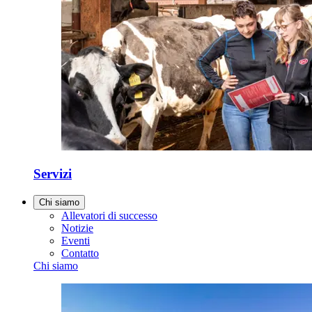
Servizi
Chi siamo
Allevatori di successo
Notizie
Eventi
Contatto
Chi siamo