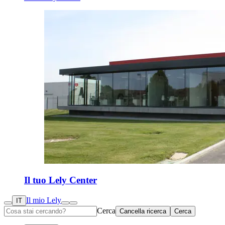
Il tuo Lely Center
Il mio Lely
IT
Cerca
Cancella ricerca
Cerca