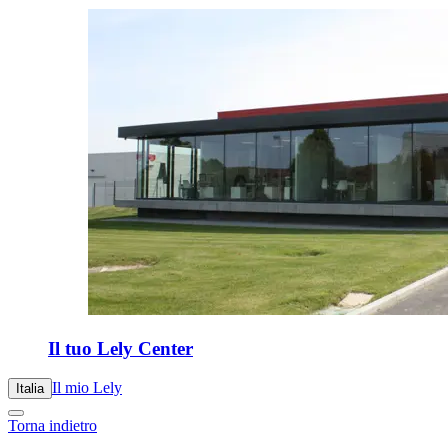
Il tuo Lely Center
Il mio Lely
Italia
Torna indietro