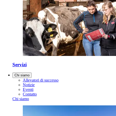
Servizi
Chi siamo
Allevatori di successo
Notizie
Eventi
Contatto
Chi siamo