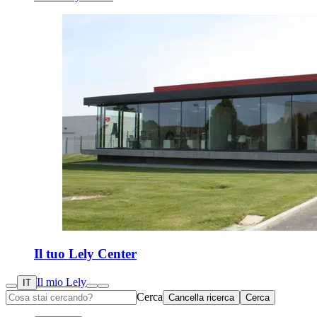
Il tuo Lely Center
Il mio Lely
IT
Cerca
Cancella ricerca
Cerca