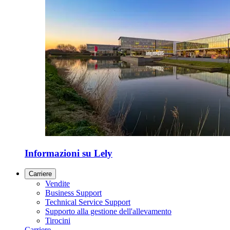
Informazioni su Lely
Carriere
Vendite
Business Support
Technical Service Support
Supporto alla gestione dell'allevamento
Tirocini
Carriere