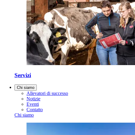
Servizi
Chi siamo
Allevatori di successo
Notizie
Eventi
Contatto
Chi siamo