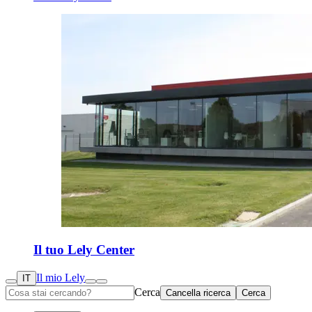
Il tuo Lely Center
Il mio Lely
IT
Cerca
Cancella ricerca
Cerca