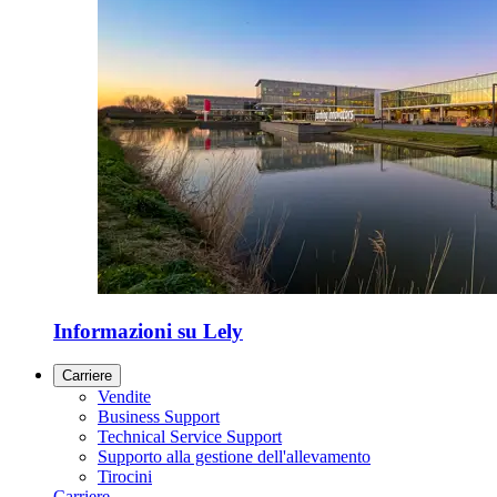
Informazioni su Lely
Carriere
Vendite
Business Support
Technical Service Support
Supporto alla gestione dell'allevamento
Tirocini
Carriere