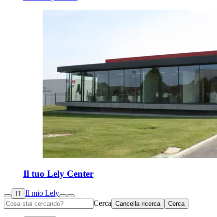
Il tuo Lely Center
Il mio Lely
IT
Cerca
Cancella ricerca
Cerca