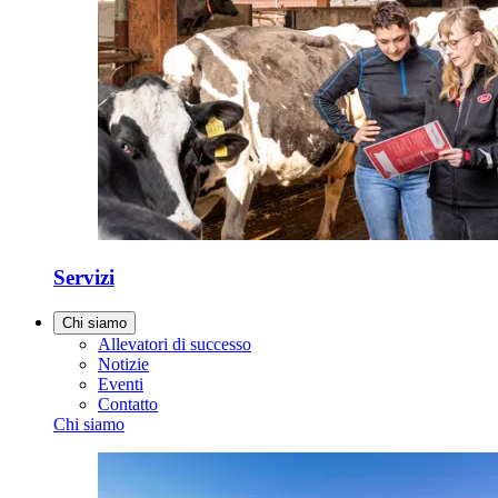
Servizi
Chi siamo
Allevatori di successo
Notizie
Eventi
Contatto
Chi siamo