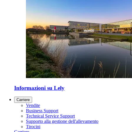
Informazioni su Lely
Carriere
Vendite
Business Support
Technical Service Support
Supporto alla gestione dell'allevamento
Tirocini
Carriere