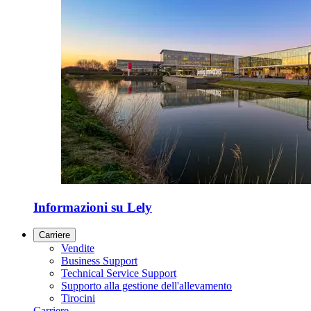
Informazioni su Lely
Carriere
Vendite
Business Support
Technical Service Support
Supporto alla gestione dell'allevamento
Tirocini
Carriere