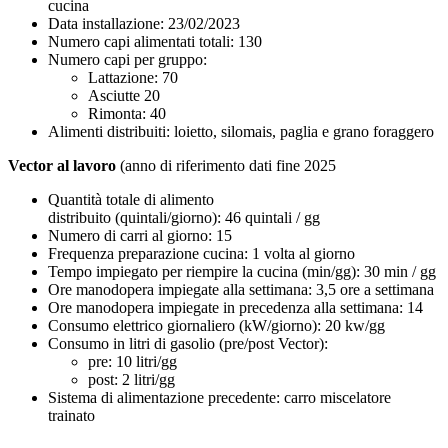
cucina
D
ata installazione:
23/02/2023
Numero c
api alimentati
totali
:
130
Numero capi per gruppo:
Lattazione: 70
Asciutte 20
Rimonta: 40
Alimenti distribuiti: loietto, silomais, paglia e grano foraggero
Vector al lavoro
(anno di riferimento dati fine 2025
Quantità totale di alimento
distribuito
(quintali/giorno)
:
46
quintali
/ gg
Numero di carri al giorno:
1
5
Frequenza preparazione cucina:
1 volta al giorno
Tempo impiegato per riempire la cucina
(min/gg)
:
30 min / gg
Ore manodopera impiegate alla settimana:
3,5 ore a settimana
Ore manodopera impiegate in precedenza alla settimana:
14
Consumo elettrico giornaliero
(kW/giorno)
:
20
kw
/gg
Consumo in litri di gasolio (
pre
/post
Vector
):
pre
: 10 litri/gg
post: 2 litri/gg
Sistema di alimentazione precedente:
carro miscelatore
trainato