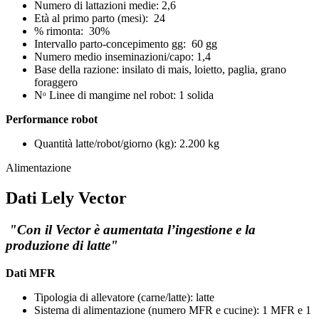
Numero di lattazioni medie:
2,6
Età
al primo parto (mesi):
24
% rimonta:
30%
Intervallo parto-concepimento gg:
60 gg
Numero medio inseminazioni/capo:
1,4
Base della razione: insilato di mais, loietto, paglia, grano
foraggero
N
ᵒ
Linee di mangime nel robot:
1 solida
Performance robot
Quantità
latte/robot/
giorno
(kg):
2.200 kg
Alimentazione
Dati Lely Vector
"
Con il
Vector
è aumentata l’ingestione e la
produzione di latte"
Dati MFR
Tipologia di allevatore (
carne/latte
):
latte
Sistema di alimentazione (
numero MFR e cucine
):
1 MFR e 1