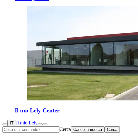
Il tuo Lely Center
Il mio Lely
IT
Cerca
Cancella ricerca
Cerca