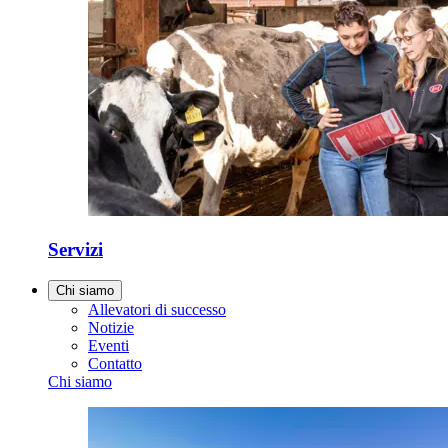
Servizi
Chi siamo
Allevatori di successo
Notizie
Eventi
Contatto
Chi siamo