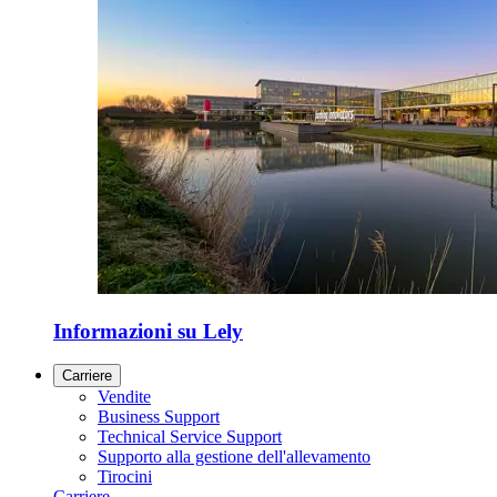
Informazioni su Lely
Carriere
Vendite
Business Support
Technical Service Support
Supporto alla gestione dell'allevamento
Tirocini
Carriere