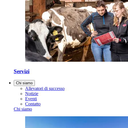
Servizi
Chi siamo
Allevatori di successo
Notizie
Eventi
Contatto
Chi siamo