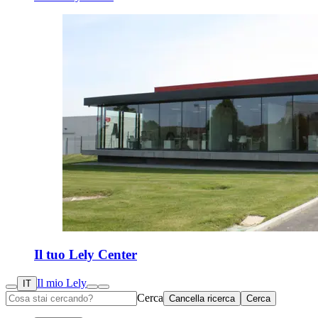
Il tuo Lely Center
Il mio Lely
IT
Cerca
Cancella ricerca
Cerca