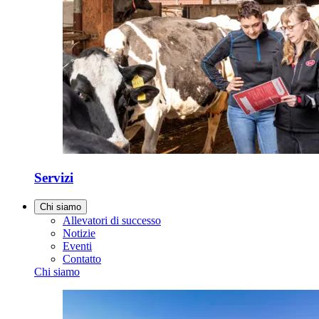
Servizi
Chi siamo
Allevatori di successo
Notizie
Eventi
Contatto
Chi siamo