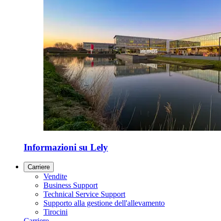
Informazioni su Lely
Carriere
Vendite
Business Support
Technical Service Support
Supporto alla gestione dell'allevamento
Tirocini
Carriere