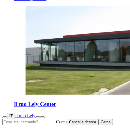
Il tuo Lely Center
Il mio Lely
IT
Cerca
Cancella ricerca
Cerca