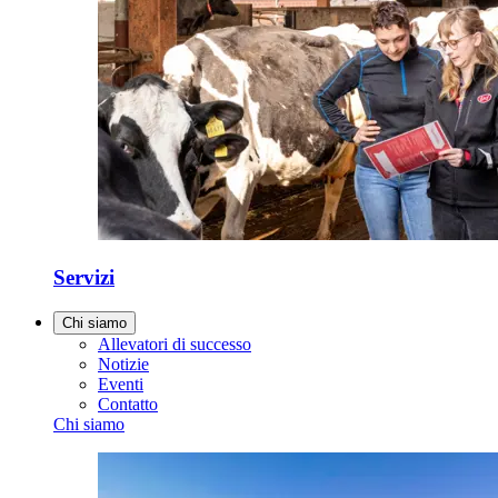
Servizi
Chi siamo
Allevatori di successo
Notizie
Eventi
Contatto
Chi siamo