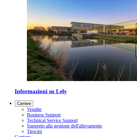
Informazioni su Lely
Carriere
Vendite
Business Support
Technical Service Support
Supporto alla gestione dell'allevamento
Tirocini
Carriere