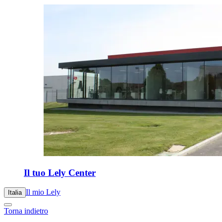
Il tuo Lely Center
Il mio Lely
Italia
Torna indietro