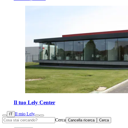
Il tuo Lely Center
Il mio Lely
IT
Cerca
Cancella ricerca
Cerca