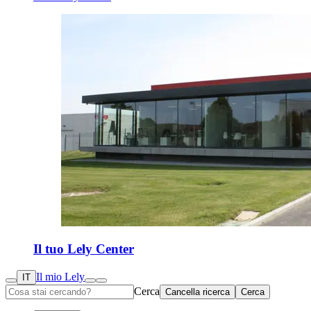
Il tuo Lely Center
Il mio Lely
IT
Cerca
Cancella ricerca
Cerca