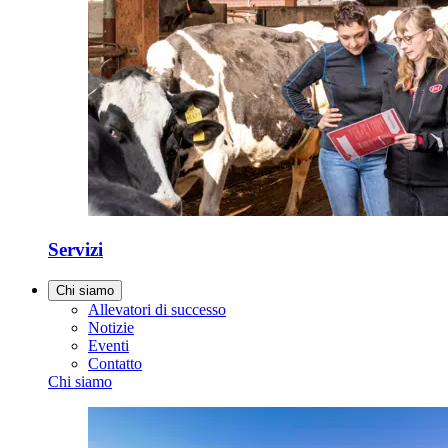
Servizi
Chi siamo
Allevatori di successo
Notizie
Eventi
Contatto
Chi siamo