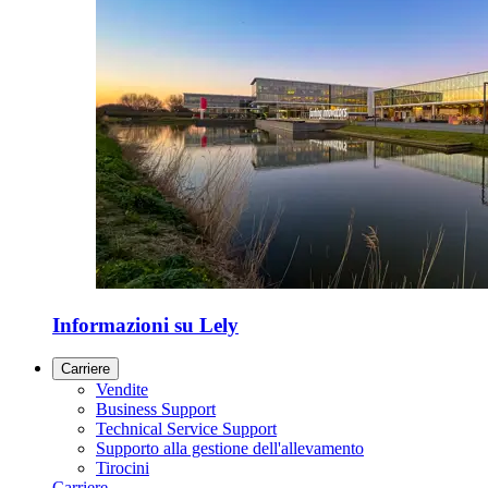
Informazioni su Lely
Carriere
Vendite
Business Support
Technical Service Support
Supporto alla gestione dell'allevamento
Tirocini
Carriere