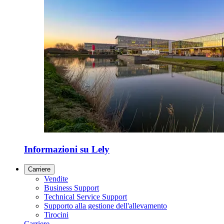
Informazioni su Lely
Carriere
Vendite
Business Support
Technical Service Support
Supporto alla gestione dell'allevamento
Tirocini
Carriere