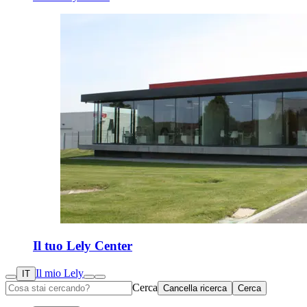
Il tuo Lely Center
Il mio Lely
IT
Cerca
Cancella ricerca
Cerca