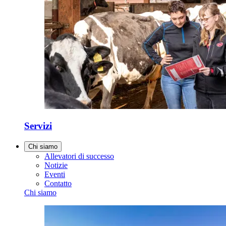
Servizi
Chi siamo
Allevatori di successo
Notizie
Eventi
Contatto
Chi siamo