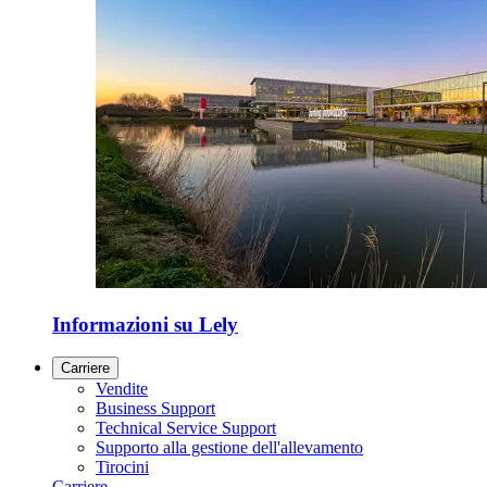
Informazioni su Lely
Carriere
Vendite
Business Support
Technical Service Support
Supporto alla gestione dell'allevamento
Tirocini
Carriere