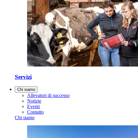
Servizi
Chi siamo
Allevatori di successo
Notizie
Eventi
Contatto
Chi siamo