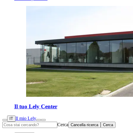
Il tuo Lely Center
Il mio Lely
IT
Cerca
Cancella ricerca
Cerca