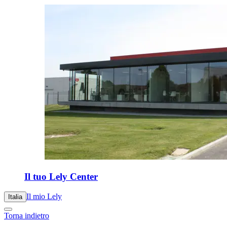
Il tuo Lely Center
Il mio Lely
Italia
Torna indietro