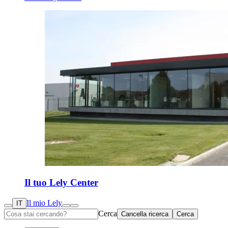
Il tuo Lely Center
Il mio Lely
IT
Cerca
Cancella ricerca
Cerca