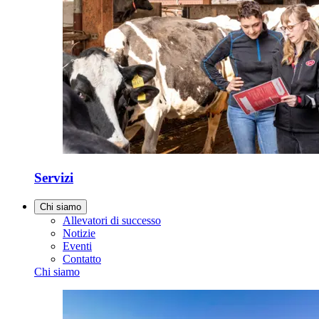
Servizi
Chi siamo
Allevatori di successo
Notizie
Eventi
Contatto
Chi siamo