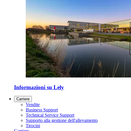
Informazioni su Lely
Carriere
Vendite
Business Support
Technical Service Support
Supporto alla gestione dell'allevamento
Tirocini
Carriere