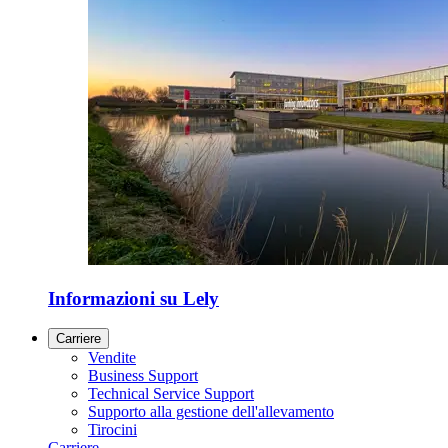
Informazioni su Lely
Carriere
Vendite
Business Support
Technical Service Support
Supporto alla gestione dell'allevamento
Tirocini
Carriere