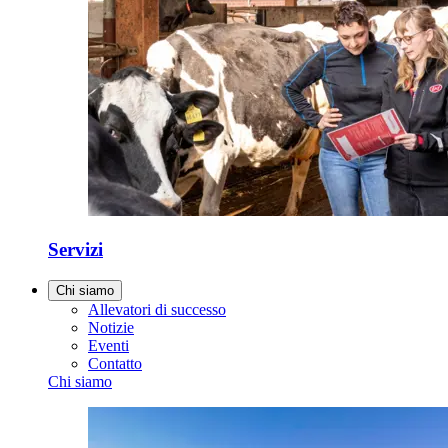
Servizi
Chi siamo
Allevatori di successo
Notizie
Eventi
Contatto
Chi siamo