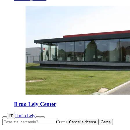
Il tuo Lely Center
Il mio Lely
IT
Cerca
Cancella ricerca
Cerca