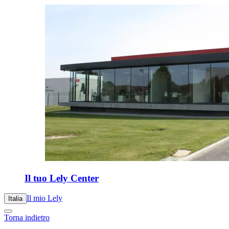
Il tuo Lely Center
Il mio Lely
Italia
Torna indietro