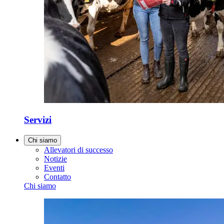
Servizi
Chi siamo
Allevatori di successo
Notizie
Eventi
Contatto
Chi siamo