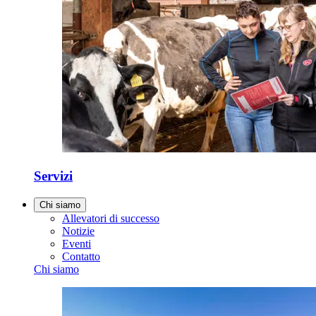
Servizi
Chi siamo
Allevatori di successo
Notizie
Eventi
Contatto
Chi siamo