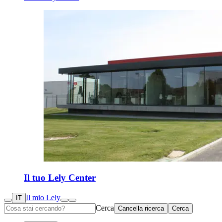
Il tuo Lely Center
Il mio Lely
IT
Cerca
Cancella ricerca
Cerca