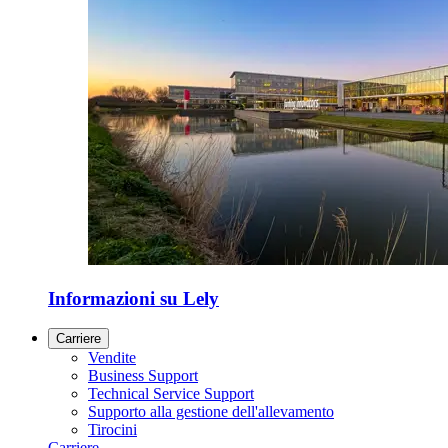
Informazioni su Lely
Carriere
Vendite
Business Support
Technical Service Support
Supporto alla gestione dell'allevamento
Tirocini
Carriere