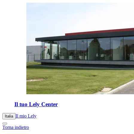
Il tuo Lely Center
Il mio Lely
Italia
Torna indietro