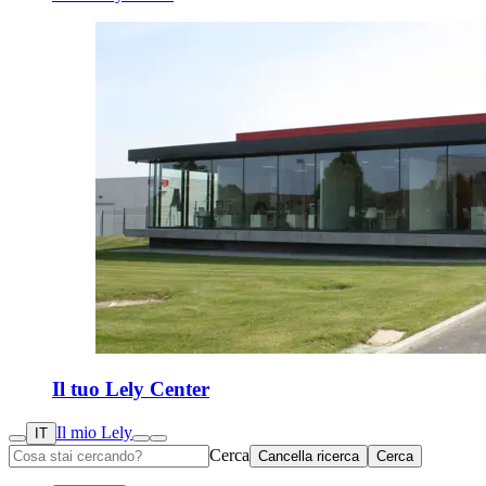
Il tuo Lely Center
Il mio Lely
IT
Cerca
Cancella ricerca
Cerca