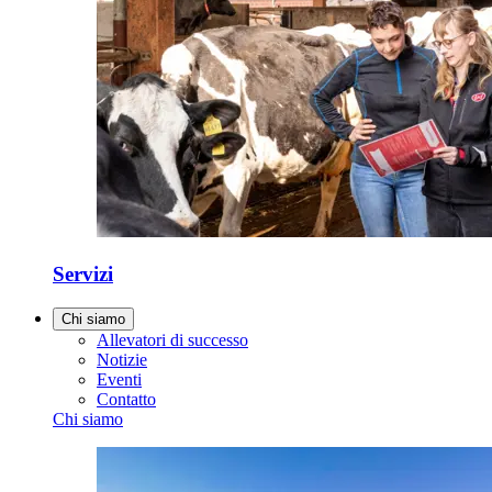
Servizi
Chi siamo
Allevatori di successo
Notizie
Eventi
Contatto
Chi siamo