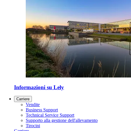
Informazioni su Lely
Carriere
Vendite
Business Support
Technical Service Support
Supporto alla gestione dell'allevamento
Tirocini
Carriere