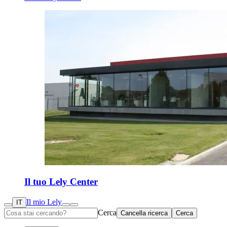
Il tuo Lely Center
Il mio Lely
IT
Cerca
Cancella ricerca
Cerca