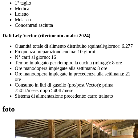
1°
taglio
Medica
Loietto
Melasso
Concentrati asciutta
Dati Lely Vector (riferimento analisi 2024)
Quantità totale di alimento distribuito
(quintali/giorno)
: 6.277
Frequenza preparazione cucina:
10 giorni
N° carri al giorno: 16
Tempo impiegato per riempire la cucina
(min/gg)
:
8 ore
Ore manodopera impiegate alla settimana:
8 ore
Ore manodopera impiegate in precedenza alla settimana:
21
ore
Consumo in litri di gasolio (
pre
/post
Vector
):
prima
750
Lt/
mese
.
dopo
540
lt /
mese
Sistema di alimentazione precedente:
carro trainato
foto