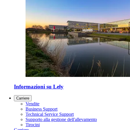
Informazioni su Lely
Carriere
Vendite
Business Support
Technical Service Support
Supporto alla gestione dell'allevamento
Tirocini
Carriere