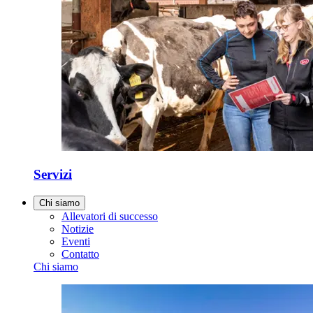
Servizi
Chi siamo
Allevatori di successo
Notizie
Eventi
Contatto
Chi siamo