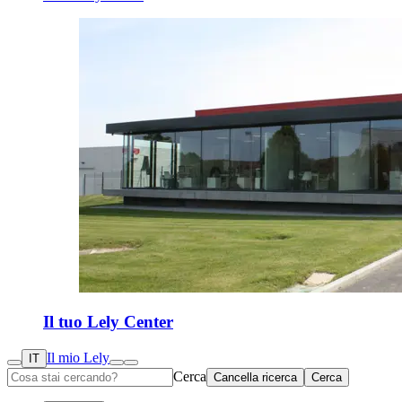
Il tuo Lely Center
Il mio Lely
IT
Cerca
Cancella ricerca
Cerca