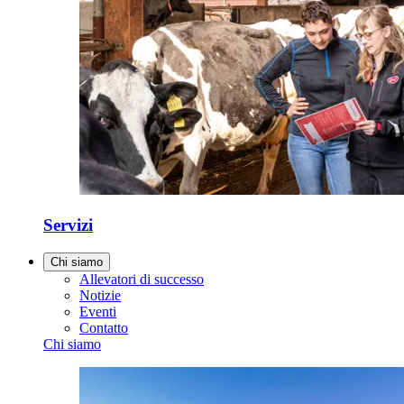
Servizi
Chi siamo
Allevatori di successo
Notizie
Eventi
Contatto
Chi siamo