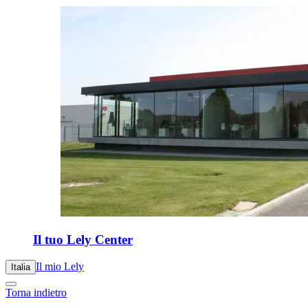
Il tuo Lely Center
Il mio Lely
Italia
Torna indietro