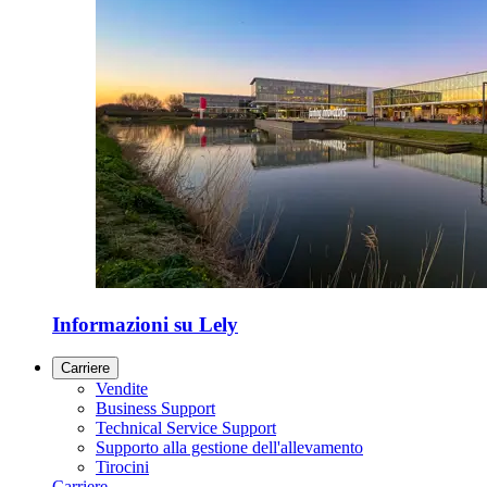
Informazioni su Lely
Carriere
Vendite
Business Support
Technical Service Support
Supporto alla gestione dell'allevamento
Tirocini
Carriere