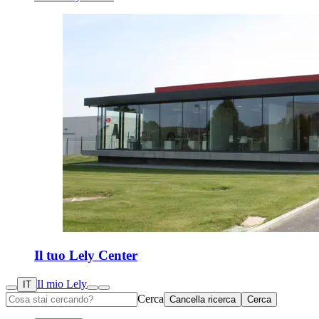
Il tuo Lely Center
Il mio Lely
IT
Cerca
Cancella ricerca
Cerca