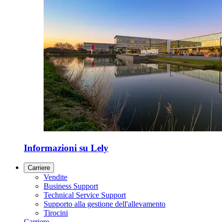
Informazioni su Lely
Carriere
Vendite
Business Support
Technical Service Support
Supporto alla gestione dell'allevamento
Tirocini
Carriere