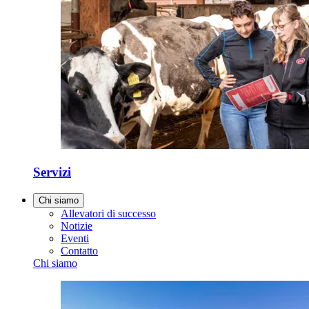
Servizi
Chi siamo
Allevatori di successo
Notizie
Eventi
Contatto
Chi siamo