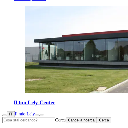
Il tuo Lely Center
Il mio Lely
IT
Cerca
Cancella ricerca
Cerca