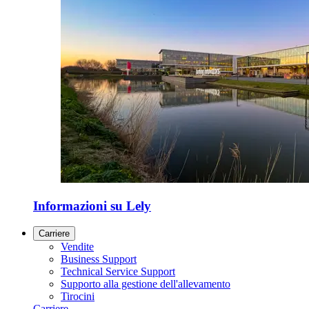
Informazioni su Lely
Carriere
Vendite
Business Support
Technical Service Support
Supporto alla gestione dell'allevamento
Tirocini
Carriere