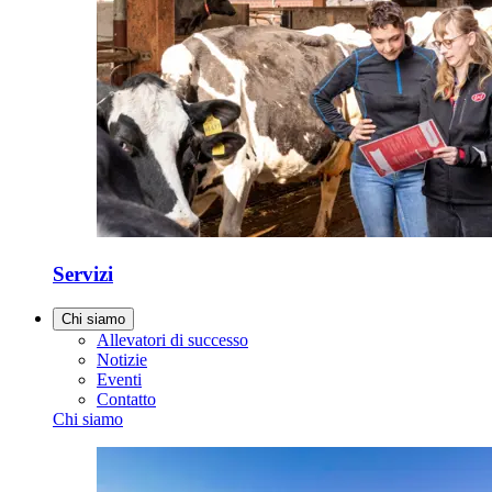
Servizi
Chi siamo
Allevatori di successo
Notizie
Eventi
Contatto
Chi siamo