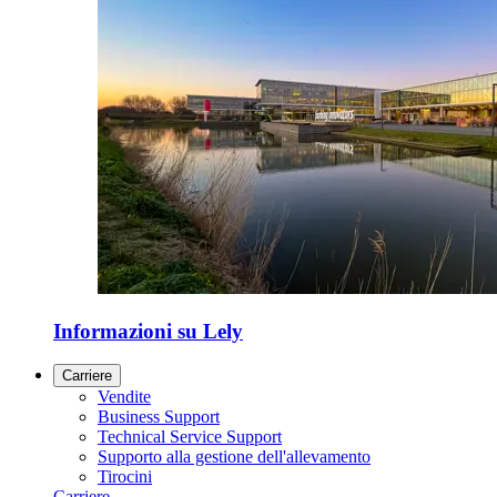
Informazioni su Lely
Carriere
Vendite
Business Support
Technical Service Support
Supporto alla gestione dell'allevamento
Tirocini
Carriere