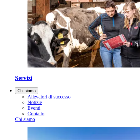
Servizi
Chi siamo
Allevatori di successo
Notizie
Eventi
Contatto
Chi siamo