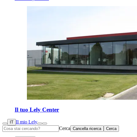
Il tuo Lely Center
Il mio Lely
IT
Cerca
Cancella ricerca
Cerca