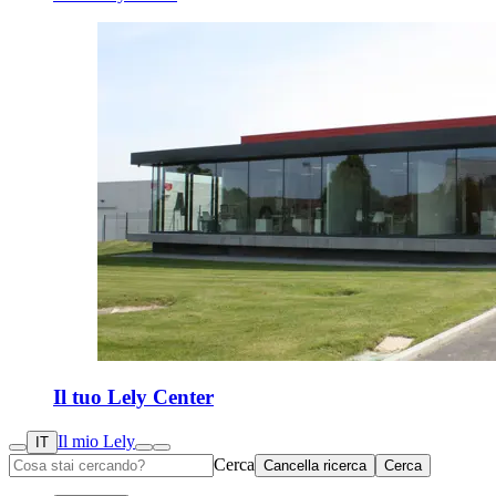
Il tuo Lely Center
Il mio Lely
IT
Cerca
Cancella ricerca
Cerca