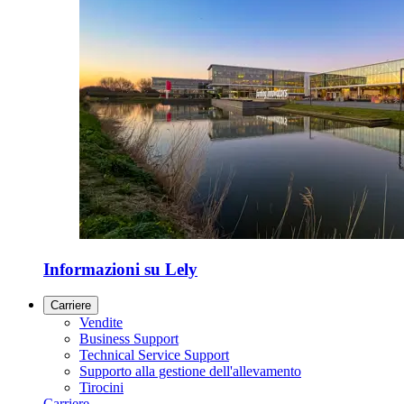
Informazioni su Lely
Carriere
Vendite
Business Support
Technical Service Support
Supporto alla gestione dell'allevamento
Tirocini
Carriere