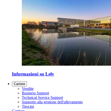
Informazioni su Lely
Carriere
Vendite
Business Support
Technical Service Support
Supporto alla gestione dell'allevamento
Tirocini
Carriere