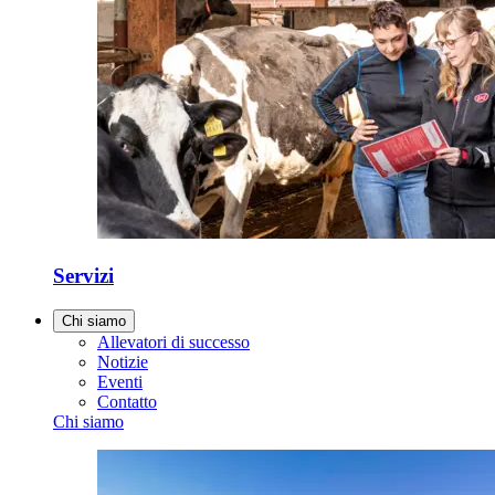
Servizi
Chi siamo
Allevatori di successo
Notizie
Eventi
Contatto
Chi siamo