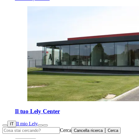
Il tuo Lely Center
Il mio Lely
IT
Cerca
Cancella ricerca
Cerca