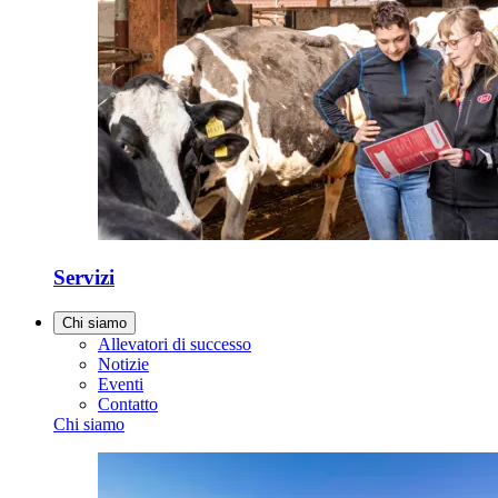
Servizi
Chi siamo
Allevatori di successo
Notizie
Eventi
Contatto
Chi siamo