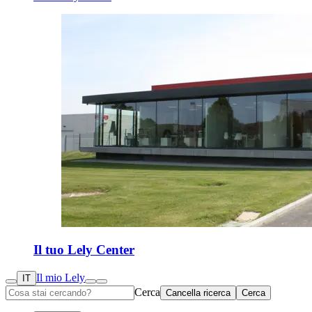
Il tuo Lely Center
Il mio Lely
IT
Cerca
Cancella ricerca
Cerca