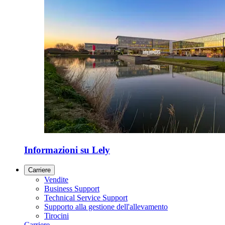
Informazioni su Lely
Carriere
Vendite
Business Support
Technical Service Support
Supporto alla gestione dell'allevamento
Tirocini
Carriere