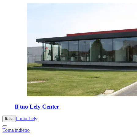
Il tuo Lely Center
Il mio Lely
Italia
Torna indietro