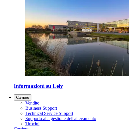
Informazioni su Lely
Carriere
Vendite
Business Support
Technical Service Support
Supporto alla gestione dell'allevamento
Tirocini
Carriere