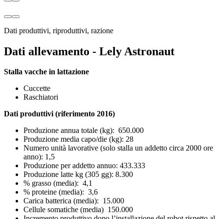
Dati produttivi, riproduttivi, razione
Dati allevamento - Lely Astronaut
Stalla vacche in lattazione
Cuccette
Raschiatori
Dati produttivi (riferimento 2016)
Produzione annua totale (kg): 650.000
Produzione media capo/die (kg): 28
Numero unità lavorative (solo stalla un addetto circa 2000 ore
anno): 1,5
Produzione per addetto annuo: 433.333
Produzione latte kg (305 gg): 8.300
% grasso (media): 4,1
% proteine (media): 3,6
Carica batterica (media): 15.000
Cellule somatiche (media) 150.000
Incremento produttivo dopo l’installazione del robot rispetto al