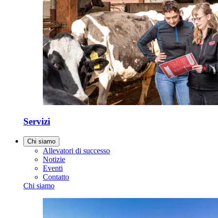
Servizi
Chi siamo
Allevatori di successo
Notizie
Eventi
Contatto
Chi siamo