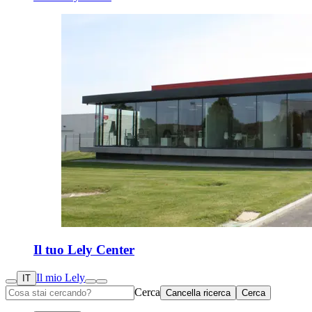
Il tuo Lely Center
Il mio Lely
IT
Cerca
Cancella ricerca
Cerca