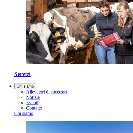
Servizi
Chi siamo
Allevatori di successo
Notizie
Eventi
Contatto
Chi siamo