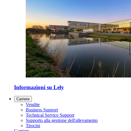
Informazioni su Lely
Carriere
Vendite
Business Support
Technical Service Support
Supporto alla gestione dell'allevamento
Tirocini
Carriere