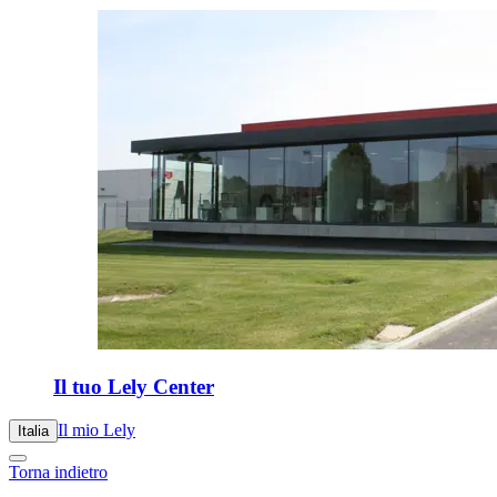
Il tuo Lely Center
Il mio Lely
Italia
Torna indietro