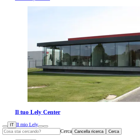
Il tuo Lely Center
Il mio Lely
IT
Cerca
Cancella ricerca
Cerca