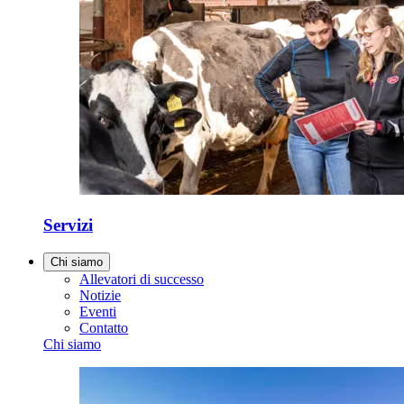
Servizi
Chi siamo
Allevatori di successo
Notizie
Eventi
Contatto
Chi siamo