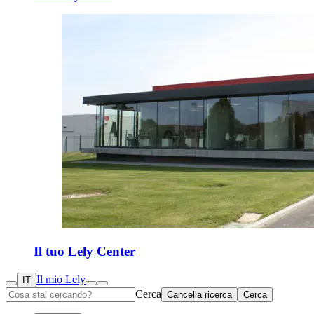
Il tuo Lely Center
Il mio Lely
IT
Cerca
Cancella ricerca
Cerca