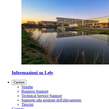
Informazioni su Lely
Carriere
Vendite
Business Support
Technical Service Support
Supporto alla gestione dell'allevamento
Tirocini
Carriere