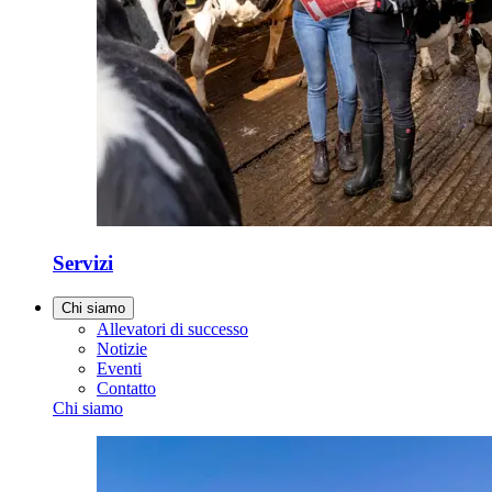
Servizi
Chi siamo
Allevatori di successo
Notizie
Eventi
Contatto
Chi siamo