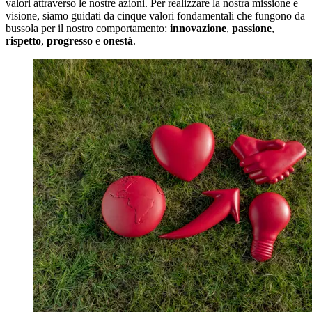
valori attraverso le nostre azioni. Per realizzare la nostra missione e
visione, siamo guidati da cinque valori fondamentali che fungono da
bussola per il nostro comportamento:
innovazione
,
passione
,
rispetto
,
progresso
e
onestà
.