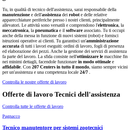
Tu, in qualità di tecnico dell'assistenza, sarai responsabile della
manutenzione
e dell'
assistenza
dei
robot
e delle relative
apparecchiature periferiche presso i nostri clienti, principalmente
allevatori. Le attività sono versatili e comprendono l'
elettronica
, la
meccatronica
, la
pneumatica
e il
software
associato. Tu ti occupi
anche della messa in funzione di nuovi sistemi (robot) e fornisci
istruzioni operative ai clienti. Tu garantisci un'
amministrazione
accurata
di tutti i lavori eseguiti: ordini di lavoro, fogli di presenza
ed elaborazione dei pezzi. Anche la gestione dei servizi di assistenza
fa parte del lavoro. La sfida consiste nell'
ottimizzare le
macchine fin
nei minimi dettagli, facendole funzionare
in modo ottimale
e
affidabile
. Con
207 Centers in tutto il mondo
, siamo sempre vicini
per un'assistenza e una competenza locale
24/7
.
Controlla le nostre offerte di lavoro
Offerte di lavoro Tecnici dell'assistenza
Controlla tutte le offerte di lavoro
Pagnacco
Tecnico manutentore per sistemi zootecnici