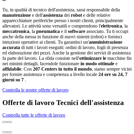
Tu, in qualità di tecnico dell'assistenza, sarai responsabile della
manutenzione
e dell'
assistenza
dei
robot
e delle relative
apparecchiature periferiche presso i nostri clienti, principalmente
allevatori. Le attività sono versatili e comprendono l'
elettronica
, la
meccatronica
, la
pneumatica
e il
software
associato. Tu ti occupi
anche della messa in funzione di nuovi sistemi (robot) e fornisci
istruzioni operative ai clienti. Tu garantisci un'
amministrazione
accurata
di tutti i lavori eseguiti: ordini di lavoro, fogli di presenza
ed elaborazione dei pezzi. Anche la gestione dei servizi di assistenza
fa parte del lavoro. La sfida consiste nell'
ottimizzare le
macchine fin
nei minimi dettagli, facendole funzionare
in modo ottimale
e
affidabile
. Con
207 Centers in tutto il mondo
, siamo sempre vicini
per fornire assistenza e competenza a livello locale
24 ore su 24, 7
giorni su 7
.
Controlla le nostre offerte di lavoro
Offerte di lavoro Tecnici dell'assistenza
Controlla tutte le offerte di lavoro