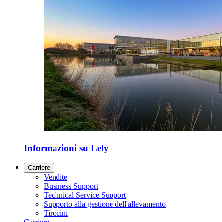
Informazioni su Lely
Carriere
Vendite
Business Support
Technical Service Support
Supporto alla gestione dell'allevamento
Tirocini
Carriere