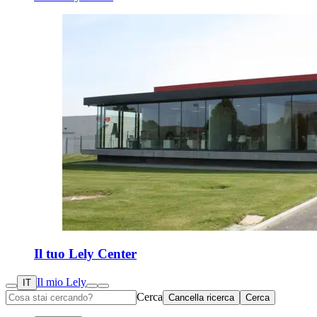
Il tuo Lely Center
Il mio Lely
IT
Cerca
Cancella ricerca
Cerca