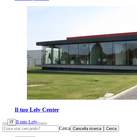
Il tuo Lely Center
Il mio Lely
IT
Cerca
Cancella ricerca
Cerca