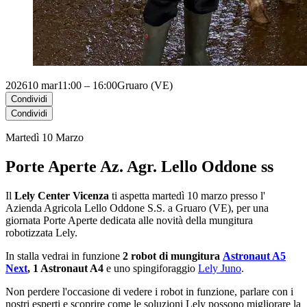
2026
10 mar
11:00 – 16:00
Gruaro (VE)
Condividi
Condividi
Martedì 10 Marzo
Porte Aperte Az. Agr. Lello Oddone ss
Il
Lely Center Vicenza
ti aspetta martedì 10 marzo presso l'
Azienda Agricola Lello Oddone S.S. a Gruaro (VE), per una
giornata Porte Aperte dedicata alle novità della mungitura
robotizzata Lely.
In stalla vedrai in funzione
2 robot di mungitura
Astronaut A5
Next
, 1 Astronaut A4
e uno spingiforaggio
Lely Juno
.
Non perdere l'occasione di vedere i robot in funzione, parlare con i
nostri esperti e scoprire come le soluzioni Lely possono migliorare la