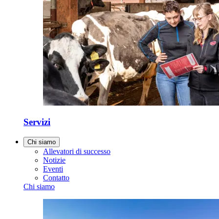
Servizi
Chi siamo
Allevatori di successo
Notizie
Eventi
Contatto
Chi siamo