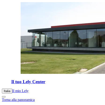
Il tuo Lely Center
Il mio Lely
Italia
Torna alla panoramica