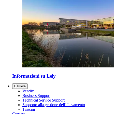
Informazioni su Lely
Carriere
Vendite
Business Support
Technical Service Support
Supporto alla gestione dell'allevamento
Tirocini
Carriere