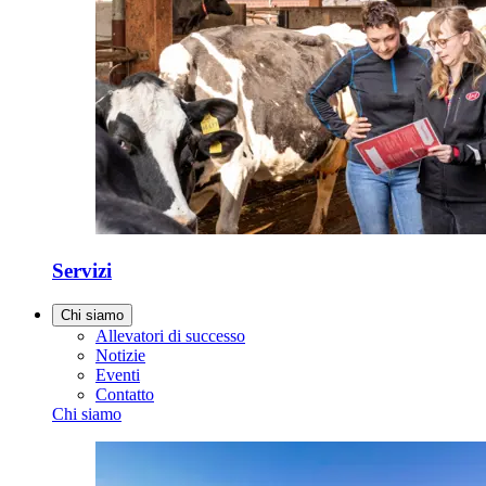
Servizi
Chi siamo
Allevatori di successo
Notizie
Eventi
Contatto
Chi siamo