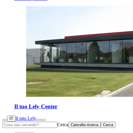
Il tuo Lely Center
Il mio Lely
IT
Cerca
Cancella ricerca
Cerca