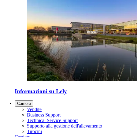
Informazioni su Lely
Carriere
Vendite
Business Support
Technical Service Support
Supporto alla gestione dell'allevamento
Tirocini
Carriere