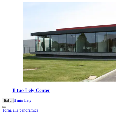
Il tuo Lely Center
Il mio Lely
Italia
Torna alla panoramica